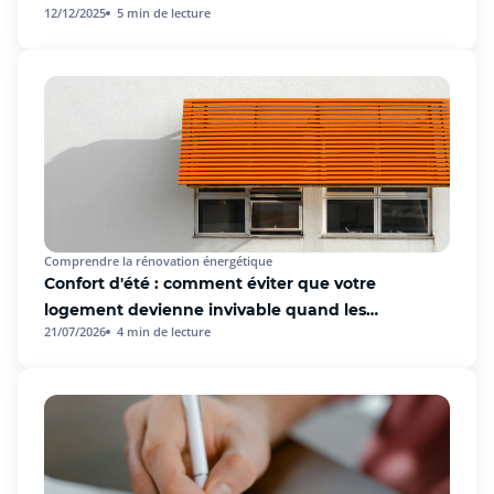
12/12/2025
5
min de lecture
Comprendre la rénovation énergétique
Confort d'été : comment éviter que votre
logement devienne invivable quand les
21/07/2026
4
min de lecture
températures montent