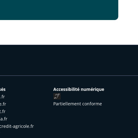
sés
Accessibilité numérique
.fr
Partiellement conforme
e.fr
.fr
a.fr
redit-agricole.fr
'