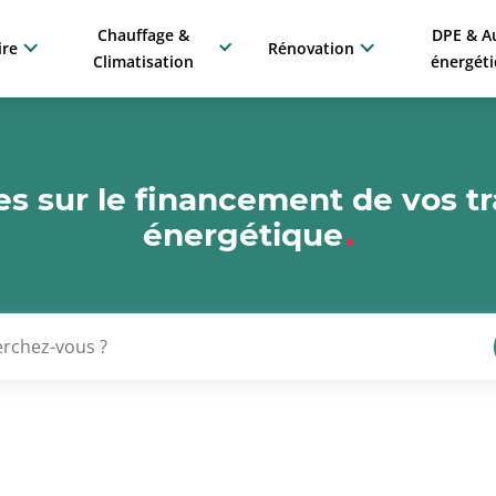
Chauffage &
DPE & A
ire
Rénovation
Climatisation
énergét
s sur le financement de vos t
énergétique