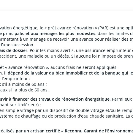
ation énergétique, le « prêt avance rénovation » (PAR) est une opti
e principale, et aux ménages les plus modestes
, dans les limites 
e permettant à un ménage de
recevoir une avance pour réaliser des 
 d’une succession.
ais de dossier
. Pour les moins avertis, une assurance emprunteur o
 accident, une maladie ou un décès. Si aucune
loi n'impose de pre
t « avance rénovation », aucuns frais ne seront appliqués.
 il dépend de la valeur du bien immobilier et de la banque qui l
e l’emprunteur :
s’il a moins de 60 ans ;
ux s’il a plus de 60 ans.
ervir à financer des travaux de rénovation énergétique
. Parmi eux 
ant sur l’extérieur) ;
n simple vitrage par un dispositif de double vitrage et/ou le remp
 système de chauffage ou de production d'eau chaude sanitaire. La 
réalisés
par un artisan certifié « Reconnu Garant de l'Environneme