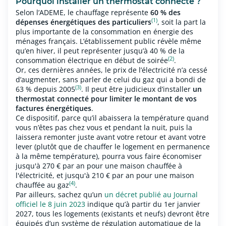
Pourquoi installer un thermostat connecté ?
Selon l’ADEME,
le chauffage représente
60 %
des
(1)
dépenses énergétiques des particuliers
, soit la part la
plus importante de la consommation en énergie des
ménages français. L’établissement public révèle même
qu’en hiver, il peut représenter jusqu’à 40 % de la
(2)
consommation électrique en début de soirée
.
Or, ces dernières années, le prix de l’électricité n’a cessé
d’augmenter, sans parler de celui du gaz qui a bondi de
(3)
63 % depuis 2005
. Il peut être judicieux d’installer
un
thermostat connecté pour limiter le montant de vos
factures énergétiques
.
Ce dispositif, parce qu’il abaissera la température quand
vous n’êtes pas chez vous et pendant la nuit, puis la
laissera remonter juste avant votre retour et avant votre
lever (plutôt que de chauffer le logement en permanence
à la même température), pourra vous faire économiser
jusqu'à 270 € par an pour une maison chauffée à
l'électricité, et jusqu'à 210 € par an pour une maison
(4)
chauffée au gaz
.
Par ailleurs, sachez qu’un
un décret publié au Journal
officiel le 8 juin 2023
indique qu’à partir du 1er janvier
2027, tous les logements (existants et neufs) devront être
équipés d’un système de régulation automatique de la