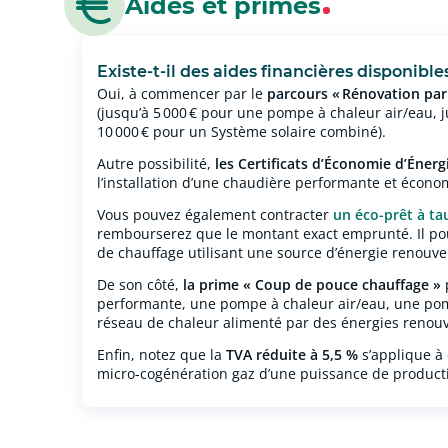
Aides et primes
Existe-t-il des aides financières disponib
Oui, à commencer par
le
parcours « Rénovation par
(jusqu’à 5 000 € pour une pompe à chaleur air/eau,
10 000 € pour un Système solaire combiné).
Autre possibilité,
les Certificats d’Économie d’Énergi
l’installation d’une chaudière performante et éco
Vous pouvez également contracter
un éco-prêt à ta
rembourserez que le montant exact emprunté. Il pour
de chauffage utilisant une source d’énergie renouv
De son côté,
la prime « Coup de pouce chauffage »
p
performante, une pompe à chaleur air/eau, une pom
réseau de chaleur alimenté par des énergies renouv
Enfin, notez que la
TVA réduite à 5,5 %
s’applique à 
micro-cogénération gaz d’une puissance de productio