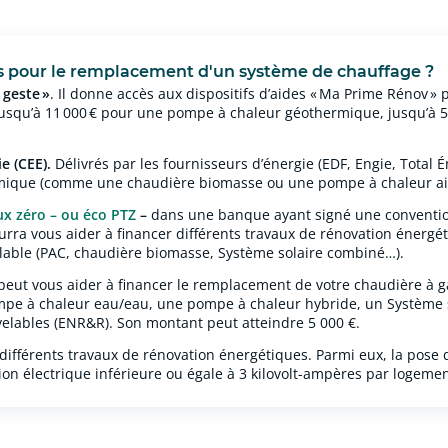
les pour le remplacement d'un système de chauffage ?
 geste »
.
Il donne accès aux dispositifs d’aides « Ma Prime
Rénov
» 
 jusqu’à 11 000 € pour une pompe à chaleur géothermique, jusqu’à 
e (CEE).
Délivrés par les fournisseurs d’énergie (EDF, Engie, Total Én
nomique (comme une chaudière biomasse ou une pompe à chaleur ai
ux zéro – ou éco PTZ
–
dans une banque ayant signé une convention 
ra vous aider à financer différents travaux de rénovation énergéti
elable (PAC, chaudière biomasse, Système solaire combiné…).
eut vous aider à financer le remplacement de votre chaudière à g
pe à chaleur eau/eau, une pompe à chaleur hybride, un Système 
elables (ENR&R). Son montant peut atteindre 5 000 €.
différents travaux de rénovation énergétiques. Parmi eux, la pose
n électrique inférieure ou égale à 3 kilovolt-ampères par logemen