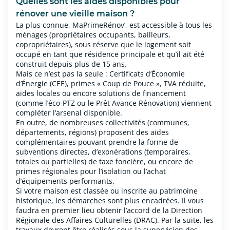
Quelles sont les aides disponibles pour
rénover une vieille maison ?
La plus connue, MaPrimeRénov’, est accessible à tous les
ménages (propriétaires occupants, bailleurs,
copropriétaires)
,
sous réserve que le logement soit
occupé en tant que résidence principale et qu’il ait été
construit depuis plus de 15 ans.
Mais ce n’est pas la seule : Certificats d’Économie
d’Énergie (CEE), primes « Coup de Pouce », TVA réduite,
aides locales ou encore solutions de financement
(comme l’éco-PTZ ou le Prêt Avance Rénovation) viennent
compléter l’arsenal disponible.
En outre, de nombreuses collectivités (communes,
départements, régions) proposent des aides
complémentaires pouvant prendre la forme de
subventions directes, d’exonérations (temporaires,
totales ou partielles) de taxe foncière, ou encore de
primes régionales pour l’isolation ou l’achat
d’équipements performants.
Si votre maison est classée ou inscrite au patrimoine
historique, les démarches sont plus encadrées. Il vous
faudra en premier lieu obtenir l’accord de la Direction
Régionale des Affaires Culturelles (DRAC). Par la suite, les
travaux devront être réalisés sous la supervision des